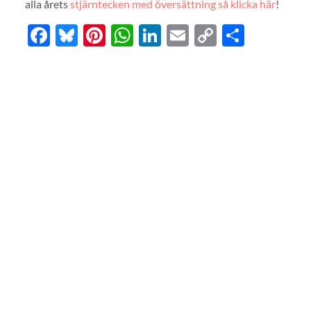
alla årets
stjärntecken med översättning så klicka här
!
Facebook
Bluesky
Pinterest
WhatsApp
LinkedIn
Email
Copy
Dela
Link