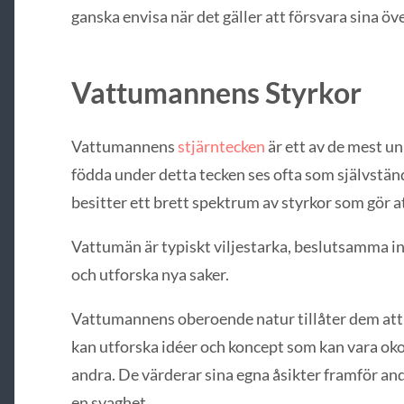
ganska envisa när det gäller att försvara sina öve
Vattumannens Styrkor
Vattumannens
stjärntecken
är ett av de mest u
födda under detta tecken ses ofta som självstän
besitter ett brett spektrum av styrkor som gör a
Vattumän är typiskt viljestarka, beslutsamma ind
och utforska nya saker.
Vattumannens oberoende natur tillåter dem att t
kan utforska idéer och koncept som kan vara ok
andra. De värderar sina egna åsikter framför and
en svaghet