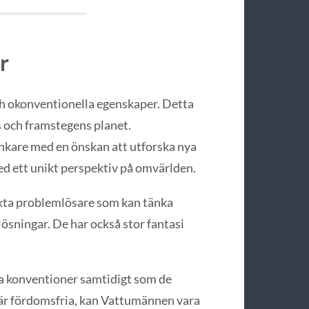
r
ch okonventionella egenskaper. Detta
s och framstegens planet.
nkare med en önskan att utforska nya
ed ett unikt perspektiv på omvärlden.
kta problemlösare som kan tänka
sningar. De har också stor fantasi
na konventioner samtidigt som de
e är fördomsfria, kan Vattumännen vara