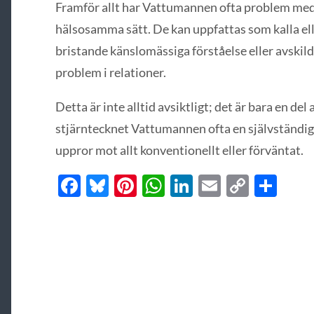
Framför allt har Vattumannen ofta problem med 
hälsosamma sätt. De kan uppfattas som kalla ell
bristande känslomässiga förståelse eller avskildhe
problem i relationer.
Detta är inte alltid avsiktligt; det är bara en d
stjärntecknet Vattumannen ofta en självständig
uppror mot allt konventionellt eller förväntat.
Facebook
Bluesky
Pinterest
WhatsApp
LinkedIn
Email
Copy
Del
Link