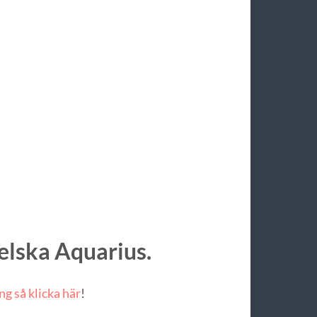
gelska
Aquarius
.
ng så klicka här
!